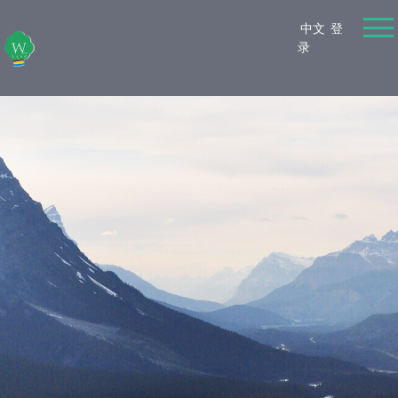
中文
登
录