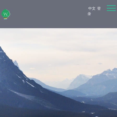
中文
登
录