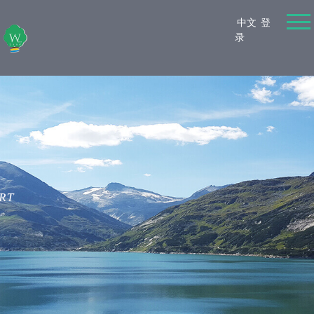
中文
登
录