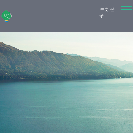
中文
登
录