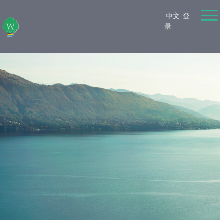
中文
登
录