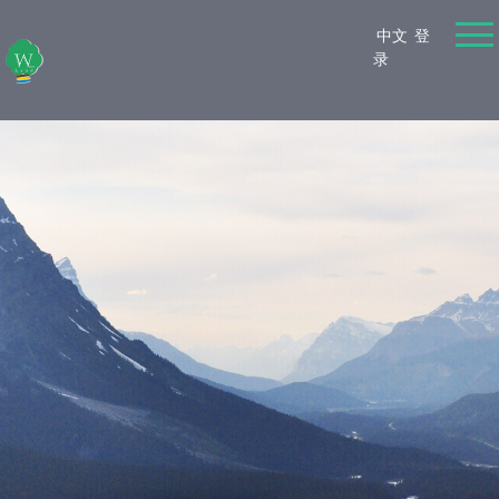
中文
登
录