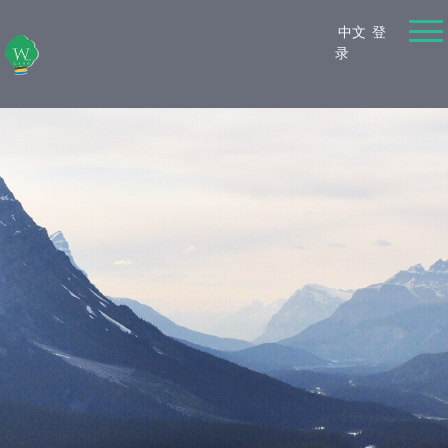
中文
登
录